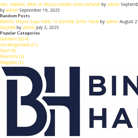
Van, Hakkari, Bitlis ve Muş’ta Gaziler Günü kutlandı
by
admin
Septemb
by
admin
September 19, 2025
Random Posts
Bitlis’te Meyve Suyu Yüklü Tır Devrildi: Şoför Yaralı
by
admin
August 2
Geçirildi
by
admin
July 2, 2025
Popular Categories
Gündem (624)
Uncategorized (21)
Spor (4)
Ekonomi (2)
Magazin (2)