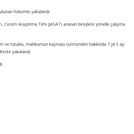
bulunan hükümlü yakalandı.
, Cürüm Araştırma Timi (JASAT) aranan bireylere yönelik çalışma
 ekim ve tutuklu, mahkumun kaçması cürmünden hakkında 7 yıl 5 ay
reste yakalandı.
i.