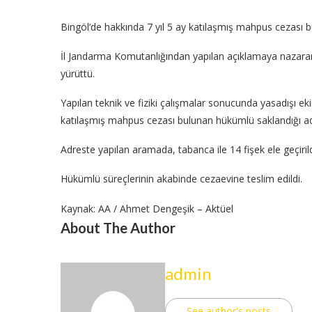
Bingöl’de hakkında 7 yıl 5 ay katılaşmış mahpus cezası 
İl Jandarma Komutanlığından yapılan açıklamaya nazaran
yürüttü.
Yapılan teknik ve fiziki çalışmalar sonucunda yasadışı
katılaşmış mahpus cezası bulunan hükümlü saklandığı ad
Adreste yapılan aramada, tabanca ile 14 fişek ele geçirild
Hükümlü süreçlerinin akabinde cezaevine teslim edildi.
Kaynak: AA / Ahmet Dengeşik – Aktüel
About The Author
admin
See author's posts