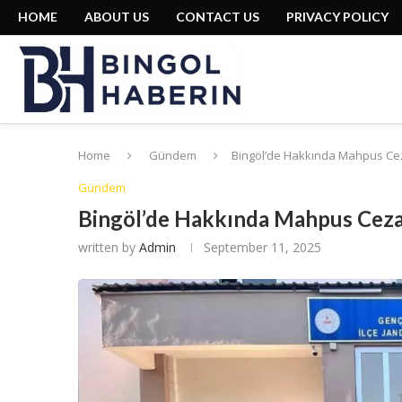
HOME
ABOUT US
CONTACT US
PRIVACY POLICY
Home
Gündem
Bingöl’de Hakkında Mahpus Ce
Gündem
Bingöl’de Hakkında Mahpus Ceza
written by
Admin
September 11, 2025