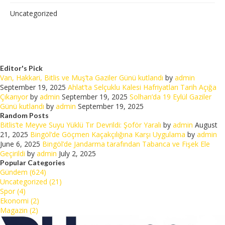
Uncategorized
Editor's Pick
Van, Hakkari, Bitlis ve Muş’ta Gaziler Günü kutlandı
by
admin
September 19, 2025
Ahlat’ta Selçuklu Kalesi Hafriyatları Tarih Açığa
Çıkarıyor
by
admin
September 19, 2025
Solhan’da 19 Eylül Gaziler
Günü kutlandı
by
admin
September 19, 2025
Random Posts
Bitlis’te Meyve Suyu Yüklü Tır Devrildi: Şoför Yaralı
by
admin
August
21, 2025
Bingöl’de Göçmen Kaçakçılığına Karşı Uygulama
by
admin
June 6, 2025
Bingöl’de Jandarma tarafından Tabanca ve Fişek Ele
Geçirildi
by
admin
July 2, 2025
Popular Categories
Gündem (624)
Uncategorized (21)
Spor (4)
Ekonomi (2)
Magazin (2)