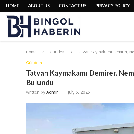
HOME
ABOUT US
CONTACT US
PRIVACY POLICY
Home
Gündem
Tatvan Kaymakamı Demirer, Ne
Gündem
Tatvan Kaymakamı Demirer, Nemr
Bulundu
written by
Admin
July 5, 2025