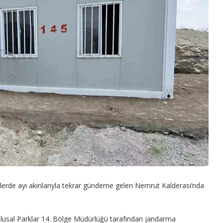
lerde ayı akınlarıyla tekrar gündeme gelen Nemrut Kalderası’nda
Ulusal Parklar 14. Bölge Müdürlüğü tarafından jandarma