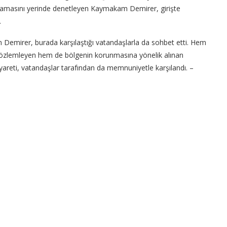
gulamasını yerinde denetleyen Kaymakam Demirer, girişte
.
n Demirer, burada karşılaştığı vatandaşlarla da sohbet etti. Hem
nı gözlemleyen hem de bölgenin korunmasına yönelik alınan
areti, vatandaşlar tarafından da memnuniyetle karşılandı. –