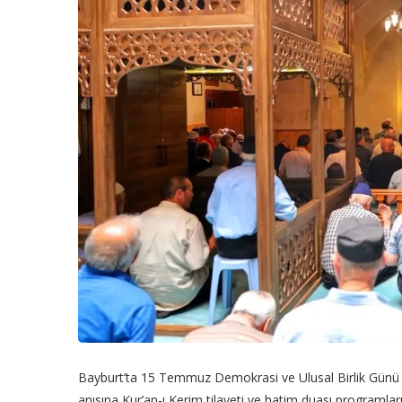
Bayburt’ta 15 Temmuz Demokrasi ve Ulusal Birlik Günü m
anısına Kur’an-ı Kerim tilaveti ve hatim duası programlar