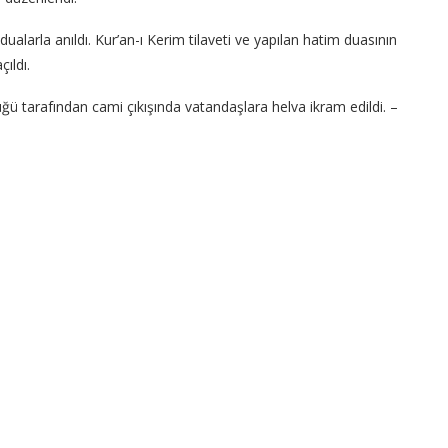
ualarla anıldı. Kur’an-ı Kerim tilaveti ve yapılan hatim duasının
ıldı.
 tarafından cami çıkışında vatandaşlara helva ikram edildi. –