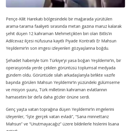
Pençe-Kilit Harekatı bölgesindeki bir mağarada yürütülen
arama-tarama faaliyeti sırasında metan gazına maruz kalarak
şehit düşen 12 kahraman Mehmetçikten biri olan Bitlis’in
Adilcevaz ilçesi nüfusuna kayıtlı Piyade Kontratlı Er Mahsun
Yeşildemir’in son imgesi izleyenleri gözyaşlarına boğdu.
Şehadet haberiyle tüm Türkiye’yi yasa boğan Yeşildemir’in, bir
operasyonda yerde çekilen görüntüsü toplumsal medyada
gündem oldu. Görüntüde silah arkadaşlarıyla birlikte vazife
başında görülen Mahsun Yeşildemir’in yüzündeki gülümseme
ve misyon şuuru, Türk milletinin kahraman evlatlarının
hamasetini bir defa daha gözler önüne serdi.
Genç yaşta vatan toprağına düşen Yeşildemir’in imgelerini
izleyenler, “İşte gerçek vatan evladı”, “Sana minnettarız
Mahsun” ve “Unutmayacağız” üzere bildirilerle hislerini lisana