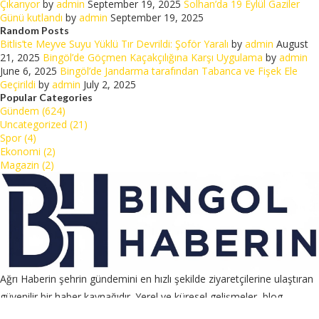
Çıkarıyor
by
admin
September 19, 2025
Solhan’da 19 Eylül Gaziler
Günü kutlandı
by
admin
September 19, 2025
Random Posts
Bitlis’te Meyve Suyu Yüklü Tır Devrildi: Şoför Yaralı
by
admin
August
21, 2025
Bingöl’de Göçmen Kaçakçılığına Karşı Uygulama
by
admin
June 6, 2025
Bingöl’de Jandarma tarafından Tabanca ve Fişek Ele
Geçirildi
by
admin
July 2, 2025
Popular Categories
Gündem (624)
Uncategorized (21)
Spor (4)
Ekonomi (2)
Magazin (2)
Ağrı Haberin şehrin gündemini en hızlı şekilde ziyaretçilerine ulaştıran
güvenilir bir haber kaynağıdır. Yerel ve küresel gelişmeler, blog
içerikleri ve backlink çözümleriyle her zaman yanınızda.