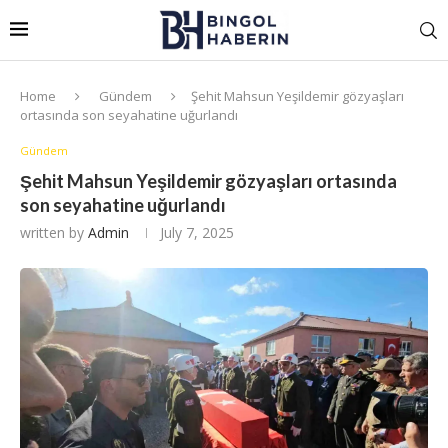
Home
Gündem
Şehit Mahsun Yeşildemir gözyaşları
ortasında son seyahatine uğurlandı
Gündem
Şehit Mahsun Yeşildemir gözyaşları ortasında
son seyahatine uğurlandı
written by
Admin
July 7, 2025