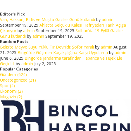
Editor's Pick
Van, Hakkari, Bitlis ve Muş’ta Gaziler Günü kutlandı
by
admin
September 19, 2025
Ahlat’ta Selçuklu Kalesi Hafriyatları Tarih Açığa
Çıkarıyor
by
admin
September 19, 2025
Solhan’da 19 Eylül Gaziler
Günü kutlandı
by
admin
September 19, 2025
Random Posts
Bitlis’te Meyve Suyu Yüklü Tır Devrildi: Şoför Yaralı
by
admin
August
21, 2025
Bingöl’de Göçmen Kaçakçılığına Karşı Uygulama
by
admin
June 6, 2025
Bingöl’de Jandarma tarafından Tabanca ve Fişek Ele
Geçirildi
by
admin
July 2, 2025
Popular Categories
Gündem (624)
Uncategorized (21)
Spor (4)
Ekonomi (2)
Magazin (2)