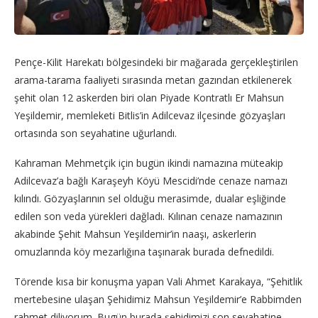
Pençe-Kilit Harekatı bölgesindeki bir mağarada gerçekleştirilen
arama-tarama faaliyeti sırasında metan gazından etkilenerek
şehit olan 12 askerden biri olan Piyade Kontratlı Er Mahsun
Yeşildemir, memleketi Bitlis’in Adilcevaz ilçesinde gözyaşları
ortasında son seyahatine uğurlandı.
Kahraman Mehmetçik için bugün ikindi namazına müteakip
Adilcevaz’a bağlı Karaşeyh Köyü Mescidi’nde cenaze namazı
kılındı. Gözyaşlarının sel olduğu merasimde, dualar eşliğinde
edilen son veda yürekleri dağladı. Kılınan cenaze namazının
akabinde Şehit Mahsun Yeşildemir’in naaşı, askerlerin
omuzlarında köy mezarlığına taşınarak burada defnedildi.
Törende kısa bir konuşma yapan Vali Ahmet Karakaya, “Şehitlik
mertebesine ulaşan Şehidimiz Mahsun Yeşildemir’e Rabbimden
rahmet diliyorum. Bugün burada şehidimizi son seyahatine