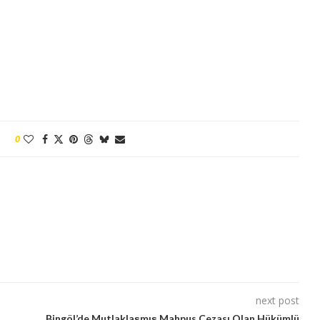
0
next post
Bingöl’de Mutlaklaşmış Mahpus Cezası Olan Hükümlü