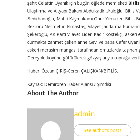
şehit Celattin Uyanık için bugün öğlede memleketi
Bitlis
Ulaştırma ve Altyapı Bakanı Abdulkadir Uraloğlu, Bitlis Va
Bedirhanoğlu, Mutki Kaymakamı Onur Yılmazer, Bitlis Bel
Rektörü Necmettin Elmastaş, Vilayet Jandarma Kumanda
Şekeroğlu, AK Parti Vilayet Lideri Kadir Köstekçi, askeri 
durmakta zahmet çeken anne Gevi ve baba Cafer Uyanık’ı a
askeri merasim mangası tarafından omuzlarda taşınan şeh
Dereyolu köyüne götürülerek gözyaşlarıyla toprağa veril
Haber: Özcan ÇİRİŞ-Ceren ÇALIŞKAN/BİTLİS,
Kaynak: Demirören Haber Ajansı / Şimdiki
About The Author
admin
See author's posts