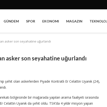
GÜNDEM
SPOR
EKONOMI
MAGAZIN
TEKNOLOJ
olan asker son seyahatine uğurlandı
lan asker son seyahatine uğurlandı
p şehit olan askerlerden Piyade Kontratlı Er Celattin Uyanık (24),
andı.
Harekatı bölgesinde bir mağarada yapılan arama faaliyeti sırasında
r Celattin Uyanık da şehit oldu. TSK’da 4 yıldır misyon yapan