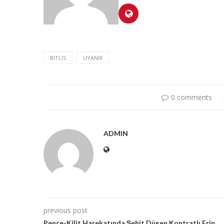
BITLIS
UYANIK
0 comments
ADMIN
previous post
Pençe-Kilit Harekatında Şehit Düşen Kontratlı Erin