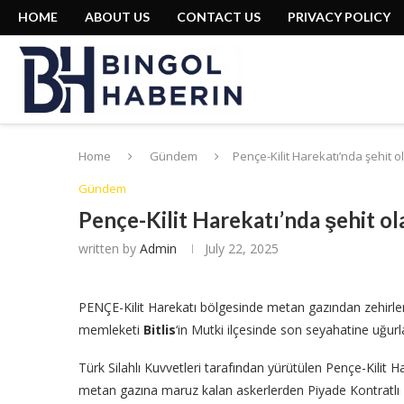
HOME
ABOUT US
CONTACT US
PRIVACY POLICY
Home
Gündem
Pençe-Kilit Harekatı’nda şehit 
Gündem
Pençe-Kilit Harekatı’nda şehit o
written by
Admin
July 22, 2025
PENÇE-Kilit Harekatı bölgesinde metan gazından zehirleni
memleketi
Bitlis
‘in Mutki ilçesinde son seyahatine uğurl
Türk Silahlı Kuvvetleri tarafından yürütülen Pençe-Kilit 
metan gazına maruz kalan askerlerden Piyade Kontratlı E