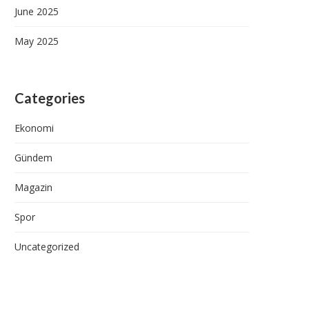
June 2025
May 2025
Categories
Ekonomi
Gündem
Magazin
Spor
Gaziler Günü Merasiminde Gazi
Bayburt’ta Kur’an Kursları 
Menteş Rahatsızlandı
Hafızlık ve Hoş Okuma.
Uncategorized
September 19, 2025
September 19, 2025