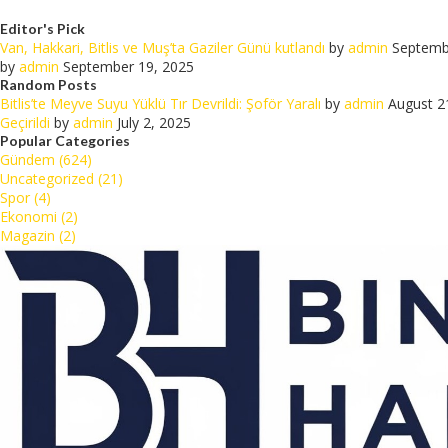
Editor's Pick
Van, Hakkari, Bitlis ve Muş’ta Gaziler Günü kutlandı
by
admin
Septemb
by
admin
September 19, 2025
Random Posts
Bitlis’te Meyve Suyu Yüklü Tır Devrildi: Şoför Yaralı
by
admin
August 2
Geçirildi
by
admin
July 2, 2025
Popular Categories
Gündem (624)
Uncategorized (21)
Spor (4)
Ekonomi (2)
Magazin (2)