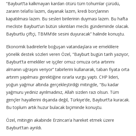
“Bayburt’ta kalkmayan kardan ötürü tüm tohumlar çürüdü,
zararın telafisi lazım, dayanak lazım, kredi borçlarının
kapatılması lazım. Bu sesleri birilerinin duyması lazım. Bu hafta
mecliste Bayburt’un bütün sıkıntıları meclis gündeminde olacak.
Bayburtlu çiftçi, TBMM’de sesini duyuracak” halinde konuştu.
Ekonomik badirelerle boğuşan vatandaşlara ve emeklilere
yönelik destek sözleri veren Özel, “Bayburt bugün tarih yazıyor,
Bayburt’ta emekliler ve işçiler omuz omuza orta artırımı
almanın uğraşını veriyor” tabirlerini kullanarak, taban fiyata orta
artırım yapılması gerektiğine ısrarla vurgu yaptı. CHP lideri,
yoğun yağmur altında gerçekleştirdiği mitingde, “Bu kadar
yağmuru yediniz ayrılmadınız, Allah sizden razı olsun. Tüm
gençler hayallerini dışarıda değil, Türkiye’de, Bayburt’ta kuracak.
Bu toplum artık huzur bulacak biçiminde konuştu.
Özel, mitingin akabinde Erzincan’a hareket etmek üzere
Bayburt’tan ayrıldı.