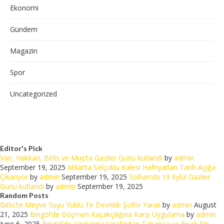
Ekonomi
Gündem
Magazin
Spor
Uncategorized
Editor's Pick
Van, Hakkari, Bitlis ve Muş’ta Gaziler Günü kutlandı
by
admin
September 19, 2025
Ahlat’ta Selçuklu Kalesi Hafriyatları Tarih Açığa
Çıkarıyor
by
admin
September 19, 2025
Solhan’da 19 Eylül Gaziler
Günü kutlandı
by
admin
September 19, 2025
Random Posts
Bitlis’te Meyve Suyu Yüklü Tır Devrildi: Şoför Yaralı
by
admin
August
21, 2025
Bingöl’de Göçmen Kaçakçılığına Karşı Uygulama
by
admin
June 6, 2025
Bingöl’de Jandarma tarafından Tabanca ve Fişek Ele