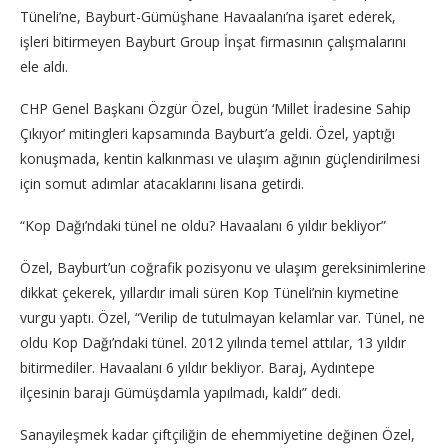
Tüneli’ne, Bayburt-Gümüşhane Havaalanı’na işaret ederek,
işleri bitirmeyen Bayburt Group İnşat firmasının çalışmalarını
ele aldı.
CHP Genel Başkanı Özgür Özel, bugün ‘Millet İradesine Sahip
Çıkıyor’ mitingleri kapsamında Bayburt’a geldi. Özel, yaptığı
konuşmada, kentin kalkınması ve ulaşım ağının güçlendirilmesi
için somut adımlar atacaklarını lisana getirdi.
“Kop Dağı’ndaki tünel ne oldu? Havaalanı 6 yıldır bekliyor”
Özel, Bayburt’un coğrafik pozisyonu ve ulaşım gereksinimlerine
dikkat çekerek, yıllardır imali süren Kop Tüneli’nin kıymetine
vurgu yaptı. Özel, “Verilip de tutulmayan kelamlar var. Tünel, ne
oldu Kop Dağı’ndaki tünel. 2012 yılında temel attılar, 13 yıldır
bitirmediler. Havaalanı 6 yıldır bekliyor. Baraj, Aydıntepe
ilçesinin barajı Gümüşdamla yapılmadı, kaldı” dedi.
Sanayileşmek kadar çiftçiliğin de ehemmiyetine değinen Özel,