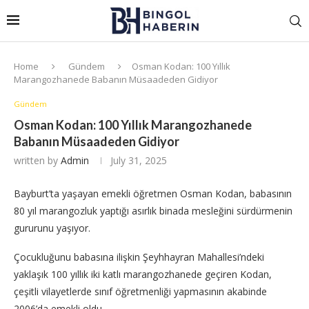
Home
Gündem
Osman Kodan: 100 Yıllık
Marangozhanede Babanın Müsaadeden Gidiyor
Gündem
Osman Kodan: 100 Yıllık Marangozhanede
Babanın Müsaadeden Gidiyor
written by
Admin
July 31, 2025
Bayburt’ta yaşayan emekli öğretmen Osman Kodan, babasının
80 yıl marangozluk yaptığı asırlık binada mesleğini sürdürmenin
gururunu yaşıyor.
Çocukluğunu babasına ilişkin Şeyhhayran Mahallesi’ndeki
yaklaşık 100 yıllık iki katlı marangozhanede geçiren Kodan,
çeşitli vilayetlerde sınıf öğretmenliği yapmasının akabinde
2006’da emekli oldu.