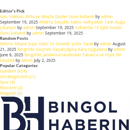
Editor's Pick
Van, Hakkari, Bitlis ve Muş’ta Gaziler Günü kutlandı
by
admin
September 19, 2025
Ahlat’ta Selçuklu Kalesi Hafriyatları Tarih Açığa
Çıkarıyor
by
admin
September 19, 2025
Solhan’da 19 Eylül Gaziler
Günü kutlandı
by
admin
September 19, 2025
Random Posts
Bitlis’te Meyve Suyu Yüklü Tır Devrildi: Şoför Yaralı
by
admin
August
21, 2025
Bingöl’de Göçmen Kaçakçılığına Karşı Uygulama
by
admin
June 6, 2025
Bingöl’de Jandarma tarafından Tabanca ve Fişek Ele
Geçirildi
by
admin
July 2, 2025
Popular Categories
Gündem (624)
Uncategorized (21)
Spor (4)
Ekonomi (2)
Magazin (2)