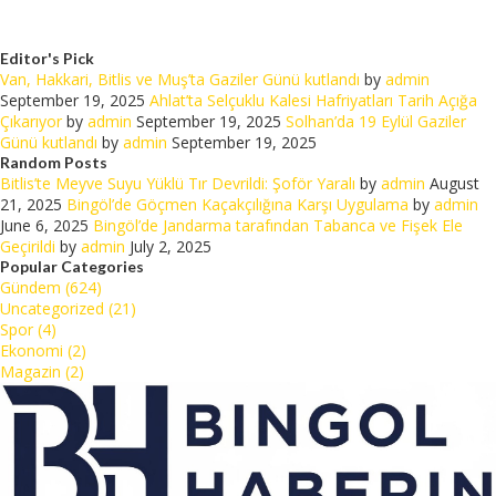
Editor's Pick
Van, Hakkari, Bitlis ve Muş’ta Gaziler Günü kutlandı
by
admin
September 19, 2025
Ahlat’ta Selçuklu Kalesi Hafriyatları Tarih Açığa
Çıkarıyor
by
admin
September 19, 2025
Solhan’da 19 Eylül Gaziler
Günü kutlandı
by
admin
September 19, 2025
Random Posts
Bitlis’te Meyve Suyu Yüklü Tır Devrildi: Şoför Yaralı
by
admin
August
21, 2025
Bingöl’de Göçmen Kaçakçılığına Karşı Uygulama
by
admin
June 6, 2025
Bingöl’de Jandarma tarafından Tabanca ve Fişek Ele
Geçirildi
by
admin
July 2, 2025
Popular Categories
Gündem (624)
Uncategorized (21)
Spor (4)
Ekonomi (2)
Magazin (2)