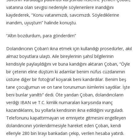
vatanına olan sevgisi nedeniyle söylenenlere inandığını
kaydederek, “Konu vatanımızdı, savcımızdı. Söylediklerine
inandım, uyuştum” halinde konuştu.
“Altın bozdurdum, para gönderdim”
Dolandırıcının Çoban’ı ikna etmek için kullandığı prosedürler, akıl
almaz boyutlara ulaştı. Aile bireylerinin şahsî bilgilerinin
kendisiyle paylaşıldığını ve buna kandığını aktaran Çoban, “Öyle
bir çetenin eline düştüm ki adamlar benim nüfus cüzdanımın
üstüne diğer bir fotoğraf koyarak beni kandırdılar. Benim beş
tane çocuğumun ve on tane torunumun isimlerini saydılar. İşte
beni bunlar yanılttı” dedi. Öte yandan Çoban, dolandırıcıların
verdiği IBAN ve T.C. kimlik numaraları karşısında inanç
kazandıklarını, bu yollarla kendisinin ikna edildiğini vurguladı.
Telefonunu kapattırmayan ve emniyete gitmesini engelleyen
dolandırıcının yönlendirmesiyle hareket eden Çoban, kendi
elleriyle 280 bin lirayı bankadan çekip, verilen hesaba yatırdı.