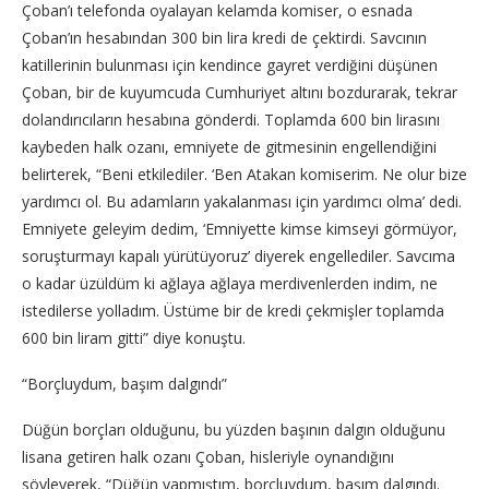
Çoban’ı telefonda oyalayan kelamda komiser, o esnada
Çoban’ın hesabından 300 bin lira kredi de çektirdi. Savcının
katillerinin bulunması için kendince gayret verdiğini düşünen
Çoban, bir de kuyumcuda Cumhuriyet altını bozdurarak, tekrar
dolandırıcıların hesabına gönderdi. Toplamda 600 bin lirasını
kaybeden halk ozanı, emniyete de gitmesinin engellendiğini
belirterek, “Beni etkilediler. ‘Ben Atakan komiserim. Ne olur bize
yardımcı ol. Bu adamların yakalanması için yardımcı olma’ dedi.
Emniyete geleyim dedim, ‘Emniyette kimse kimseyi görmüyor,
soruşturmayı kapalı yürütüyoruz’ diyerek engellediler. Savcıma
o kadar üzüldüm ki ağlaya ağlaya merdivenlerden indim, ne
istedilerse yolladım. Üstüme bir de kredi çekmişler toplamda
600 bin liram gitti” diye konuştu.
“Borçluydum, başım dalgındı”
Düğün borçları olduğunu, bu yüzden başının dalgın olduğunu
lisana getiren halk ozanı Çoban, hisleriyle oynandığını
söyleyerek, “Düğün yapmıştım, borçluydum, başım dalgındı.