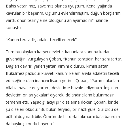
Bahis vatanımız, savcımız olunca uyuştum. Kendi yağında
kavrulan bir beşerim. Oğlumu evlendirmiştim, düğün borçlarım
vardı, onun tesiriyle ne olduğunu anlayamadım” halinde
konuştu.
“Kanun terazidir, adalet tecelli edecek”
Tüm bu olaylara karşın devlete, kanunlara sonuna kadar
güvendiğini vurgulayan Çoban, “Kanun terazidir, her şahı tartar.
Dağları devirir, yerleri yırtar. Kimini öldürüp, kimini satar.
Bükülmez pazudur kuvveti kanun” kelamlarıyla adaletin tecelli
edeceğine olan inancını lisana getirdi. Çoban, “Paramı alanları
Allah’a havale ediyorum, devletime havale ediyorum. İnşallah
devletim onları yakalar” diyerek, dolandırıcıların bulunmasını
temenni etti. Yaşadığı acıyı şiir dizelerine döken Çoban, bir de
şu dizeleri okudu: “Bülbülün feryadı, bir nazlı güle. Gül öldü de
bülbül duymadı bile. Ömrümde bir defa lokmamı bala batırdım
da baykuş kondu başıma.”