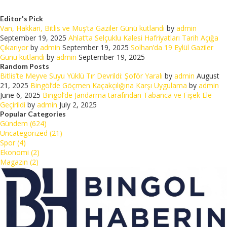
Editor's Pick
Van, Hakkari, Bitlis ve Muş’ta Gaziler Günü kutlandı
by
admin
September 19, 2025
Ahlat’ta Selçuklu Kalesi Hafriyatları Tarih Açığa
Çıkarıyor
by
admin
September 19, 2025
Solhan’da 19 Eylül Gaziler
Günü kutlandı
by
admin
September 19, 2025
Random Posts
Bitlis’te Meyve Suyu Yüklü Tır Devrildi: Şoför Yaralı
by
admin
August
21, 2025
Bingöl’de Göçmen Kaçakçılığına Karşı Uygulama
by
admin
June 6, 2025
Bingöl’de Jandarma tarafından Tabanca ve Fişek Ele
Geçirildi
by
admin
July 2, 2025
Popular Categories
Gündem (624)
Uncategorized (21)
Spor (4)
Ekonomi (2)
Magazin (2)