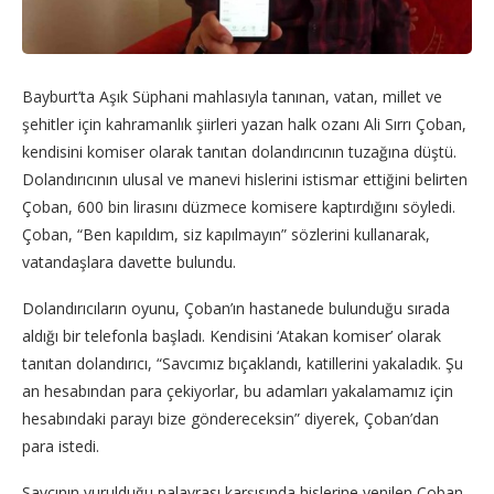
Bayburt’ta Aşık Süphani mahlasıyla tanınan, vatan, millet ve
şehitler için kahramanlık şiirleri yazan halk ozanı Ali Sırrı Çoban,
kendisini komiser olarak tanıtan dolandırıcının tuzağına düştü.
Dolandırıcının ulusal ve manevi hislerini istismar ettiğini belirten
Çoban, 600 bin lirasını düzmece komisere kaptırdığını söyledi.
Çoban, “Ben kapıldım, siz kapılmayın” sözlerini kullanarak,
vatandaşlara davette bulundu.
Dolandırıcıların oyunu, Çoban’ın hastanede bulunduğu sırada
aldığı bir telefonla başladı. Kendisini ‘Atakan komiser’ olarak
tanıtan dolandırıcı, “Savcımız bıçaklandı, katillerini yakaladık. Şu
an hesabından para çekiyorlar, bu adamları yakalamamız için
hesabındaki parayı bize göndereceksin” diyerek, Çoban’dan
para istedi.
Savcının vurulduğu palavrası karşısında hislerine yenilen Çoban,