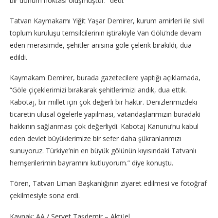
bir dönüm noktası oluşmuştur.” dedi.
Tatvan Kaymakamı Yiğit Yaşar Demirer, kurum amirleri ile sivil
toplum kuruluşu temsilcilerinin iştirakiyle Van Gölü’nde devam
eden merasimde, şehitler anısına göle çelenk bırakıldı, dua
edildi.
Kaymakam Demirer, burada gazetecilere yaptığı açıklamada,
“Göle çiçeklerimizi bırakarak şehitlerimizi andık, dua ettik.
Kabotaj, bir millet için çok değerli bir haktır. Denizlerimizdeki
ticaretin ulusal ögelerle yapılması, vatandaşlarımızın buradaki
hakkının sağlanması çok değerliydi. Kabotaj Kanunu’nu kabul
eden devlet büyüklerimize bir sefer daha şükranlarımızı
sunuyoruz. Türkiye’nin en büyük gölünün kıyısındaki Tatvanlı
hemşerilerimin bayramını kutluyorum.” diye konuştu.
Tören, Tatvan Liman Başkanlığının ziyaret edilmesi ve fotoğraf
çekilmesiyle sona erdi.
Kaynak: AA / Servet Taşdemir – Aktüel