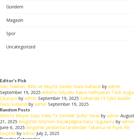
Gündem
Magazin
Spor
Uncategorized
Editor's Pick
Van, Hakkari, Bitlis ve Muş’ta Gaziler Günü kutlandı
by
admin
September 19, 2025
Ahlat’ta Selçuklu Kalesi Hafriyatları Tarih Açığa
Çıkarıyor
by
admin
September 19, 2025
Solhan’da 19 Eylül Gaziler
Günü kutlandı
by
admin
September 19, 2025
Random Posts
Bitlis’te Meyve Suyu Yüklü Tır Devrildi: Şoför Yaralı
by
admin
August
21, 2025
Bingöl’de Göçmen Kaçakçılığına Karşı Uygulama
by
admin
June 6, 2025
Bingöl’de Jandarma tarafından Tabanca ve Fişek Ele
Geçirildi
by
admin
July 2, 2025
Popular Categories