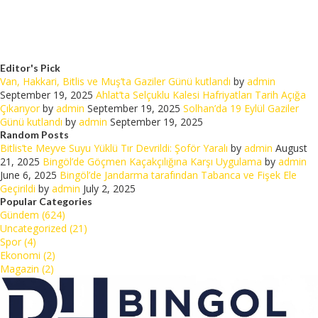
Editor's Pick
Van, Hakkari, Bitlis ve Muş’ta Gaziler Günü kutlandı
by
admin
September 19, 2025
Ahlat’ta Selçuklu Kalesi Hafriyatları Tarih Açığa
Çıkarıyor
by
admin
September 19, 2025
Solhan’da 19 Eylül Gaziler
Günü kutlandı
by
admin
September 19, 2025
Random Posts
Bitlis’te Meyve Suyu Yüklü Tır Devrildi: Şoför Yaralı
by
admin
August
21, 2025
Bingöl’de Göçmen Kaçakçılığına Karşı Uygulama
by
admin
June 6, 2025
Bingöl’de Jandarma tarafından Tabanca ve Fişek Ele
Geçirildi
by
admin
July 2, 2025
Popular Categories
Gündem (624)
Uncategorized (21)
Spor (4)
Ekonomi (2)
Magazin (2)