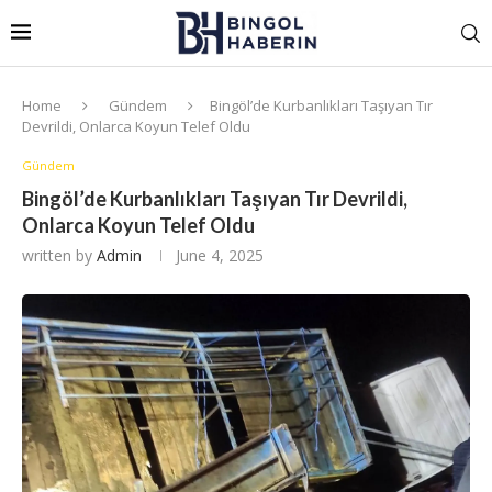
Home
Gündem
Bingöl’de Kurbanlıkları Taşıyan Tır
Devrildi, Onlarca Koyun Telef Oldu
Gündem
Bingöl’de Kurbanlıkları Taşıyan Tır Devrildi,
Onlarca Koyun Telef Oldu
written by
Admin
June 4, 2025