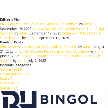
Editor's Pick
Van, Hakkari, Bitlis ve Muş’ta Gaziler Günü kutlandı
by
admin
September 19, 2025
Ahlat’ta Selçuklu Kalesi Hafriyatları Tarih Açığa
Çıkarıyor
by
admin
September 19, 2025
Solhan’da 19 Eylül Gaziler
Günü kutlandı
by
admin
September 19, 2025
Random Posts
Bitlis’te Meyve Suyu Yüklü Tır Devrildi: Şoför Yaralı
by
admin
August
21, 2025
Bingöl’de Göçmen Kaçakçılığına Karşı Uygulama
by
admin
June 6, 2025
Bingöl’de Jandarma tarafından Tabanca ve Fişek Ele
Geçirildi
by
admin
July 2, 2025
Popular Categories
Gündem (624)
Uncategorized (21)
Spor (4)
Ekonomi (2)
Magazin (2)