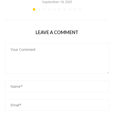
September 19, 2025
LEAVE A COMMENT