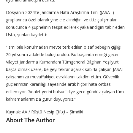
Dosyanın 2024’te Jandarma Hata Araştırma Timi (JASAT)
gruplarınca özel olarak yine ele alındığını ve titiz çalışmalar
sonucunda 4 şüphelinin tespit edilerek yakalandığını tabir eden
Usta, şunları kaydetti:
“İsmi bile konulmadan mevte terk edilen o saf bebeğin çığlığı
20 yıl sonra adaletle buluşturuldu. Bu başarıda emeği geçen
Vilayet Jandarma Kumandanı Tümgeneral Bilgihan Yeşilyurt
başta olmak üzere, belgeyi tekrar açarak sabırla çalışan JASAT
çalışanımıza muvaffakiyet evraklarını takdim ettim. Güvenlik
güçlerimizin kararlılığı sayesinde artık hiçbir hata örtbas
edilemiyor. ‘Adalet yerini bulsun’ diye gece gündüz çalışan tüm
kahramanlarımızla gurur duyuyoruz.”
Kaynak: AA / Rüştü Nesip Çiftçi – Şimdiki
About The Author