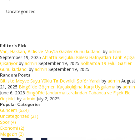
Uncategorized
Editor's Pick
Van, Hakkari, Bitlis ve Muş’ta Gaziler Günü kutlandı
by
admin
September 19, 2025
Ahlat’ta Selçuklu Kalesi Hafriyatları Tarih Açığa
Çıkarıyor
by
admin
September 19, 2025
Solhan’da 19 Eylül Gaziler
Günü kutlandı
by
admin
September 19, 2025
Random Posts
Bitlis’te Meyve Suyu Yüklü Tır Devrildi: Şoför Yaralı
by
admin
August
21, 2025
Bingöl’de Göçmen Kaçakçılığına Karşı Uygulama
by
admin
June 6, 2025
Bingöl’de Jandarma tarafından Tabanca ve Fişek Ele
Geçirildi
by
admin
July 2, 2025
Popular Categories
Gündem (624)
Uncategorized (21)
Spor (4)
Ekonomi (2)
Magazin (2)