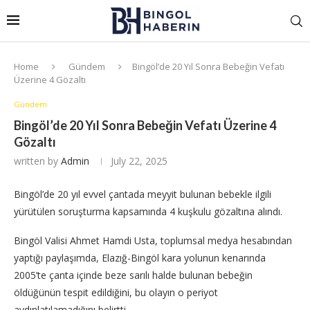
Home
Gündem
Bingöl’de 20 Yıl Sonra Bebeğin Vefatı
Üzerine 4 Gözaltı
Gündem
Bingöl’de 20 Yıl Sonra Bebeğin Vefatı Üzerine 4
Gözaltı
written by
Admin
July 22, 2025
Bingöl’de 20 yıl evvel çantada meyyit bulunan bebekle ilgili
yürütülen soruşturma kapsamında 4 kuşkulu gözaltına alındı.
Bingöl Valisi Ahmet Hamdi Usta, toplumsal medya hesabından
yaptığı paylaşımda, Elazığ-Bingöl kara yolunun kenarında
2005’te çanta içinde beze sarılı halde bulunan bebeğin
öldüğünün tespit edildiğini, bu olayın o periyot
aydınlatılamadığını belirtti.