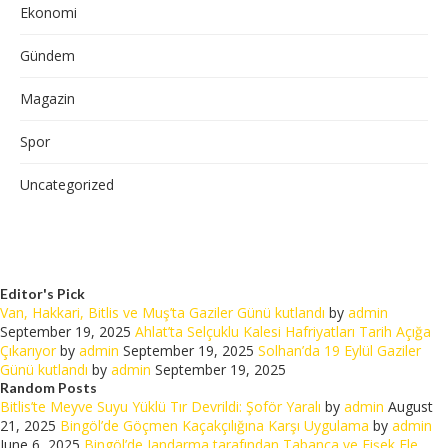
Ekonomi
Gündem
Magazin
Spor
Uncategorized
Editor's Pick
Van, Hakkari, Bitlis ve Muş’ta Gaziler Günü kutlandı
by
admin
September 19, 2025
Ahlat’ta Selçuklu Kalesi Hafriyatları Tarih Açığa
Çıkarıyor
by
admin
September 19, 2025
Solhan’da 19 Eylül Gaziler
Günü kutlandı
by
admin
September 19, 2025
Random Posts
Bitlis’te Meyve Suyu Yüklü Tır Devrildi: Şoför Yaralı
by
admin
August
21, 2025
Bingöl’de Göçmen Kaçakçılığına Karşı Uygulama
by
admin
June 6, 2025
Bingöl’de Jandarma tarafından Tabanca ve Fişek Ele