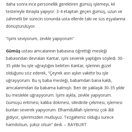
daha sonra ince personellik gerektiren gümüş işlemeyi, kıl
testereyle itinayla yapıyor. 3-4 etaptan geçen gümüş, uzun ve
zahmetli bir sürecin sonunda usta ellerde takı ve süs eşyalarına
dönüştürülüyor.
“İşimi seviyorum, zevkle yapıyorum”
Gümüş
ustası amcalarının babasına öğrettiği mesleği
babasından devralan Kantar, işini severek yaptığını söyledi. 30-
35 yıldır bu işle uğraştığını belirten Kantar, işlerinin güzel
olduğunu söz ederek, “Çeyrek asrı aşkın vakittir bu işle
uğraşıyorum. Bu iş baba mesleği, babamdan bana kaldı,
amcalarımdan da babama kalmıştı. Ben de yaklaşık 30-35 yıldır
bu meslekle uğraşıyorum. İşimi aşkla, zevkle yapıyorum.
Gümüşü eritmesi, kalıba dökmesi, silindirde çekmesi, işlemesi
bunları severek yapıyorum. Elhamdülillah işlerimiz çok âlâ
gidiyor, işlerimizden mutluyuz. Tezgahımız olduğu surece
hamdolsun, şükür olsun” dedi. – BAYBURT