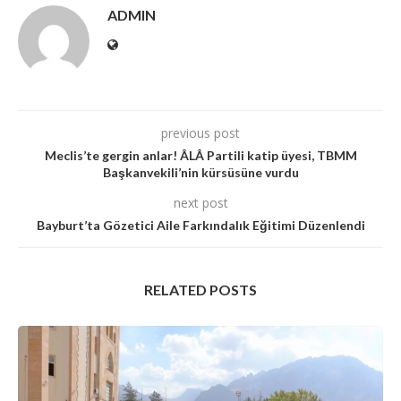
ADMIN
previous post
Meclis’te gergin anlar! ÂLÂ Partili katip üyesi, TBMM
Başkanvekili’nin kürsüsüne vurdu
next post
Bayburt’ta Gözetici Aile Farkındalık Eğitimi Düzenlendi
RELATED POSTS