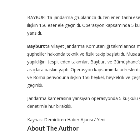
BAYBURT’ta jandarma gruplarınca düzenlenen tarihi e
ilişkin 156 eser ele geçirildi. Operasyon kapsamında 5 
yansıdı.
Bayburt
‘ta Vilayet Jandarma Komutanlığı takımlarınca m
şüpheliler hakkında teknik ve fiziki takip başlatıldı. Müsaa
yapıldığını tespit eden takımlar, Bayburt ve Gümüşhane’de 
araçlara baskın yaptı. Operasyon kapsamında adreslerd
ve Roma periyoduna ilişkin 156 heykel, heykelcik ve çeşitl
geçirildi.
Jandarma kamerasına yansıyan operasyonda 5 kuşkulu yakal
denetimle hür bırakıldı.
Kaynak: Demirören Haber Ajansı / Yeni
About The Author