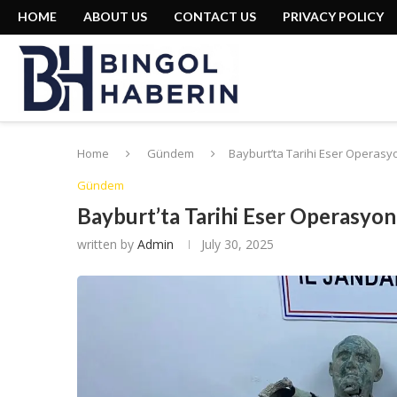
HOME
ABOUT US
CONTACT US
PRIVACY POLICY
Home
Gündem
Bayburt’ta Tarihi Eser Operasyo
Gündem
Bayburt’ta Tarihi Eser Operasyonu
written by
Admin
July 30, 2025