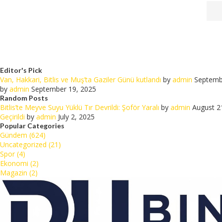
Editor's Pick
Van, Hakkari, Bitlis ve Muş’ta Gaziler Günü kutlandı
by
admin
Septemb
by
admin
September 19, 2025
Random Posts
Bitlis’te Meyve Suyu Yüklü Tır Devrildi: Şoför Yaralı
by
admin
August 2
Geçirildi
by
admin
July 2, 2025
Popular Categories
Gündem (624)
Uncategorized (21)
Spor (4)
Ekonomi (2)
Magazin (2)