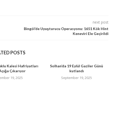
next post
Bingöl’de Uyuşturucu Operasyonu: 1651 Kök Hint
Keneviri Ele Geçirildi
ATED POSTS
uklu Kalesi Hafriyatları
Solhan’da 19 Eylül Gaziler Günü
Açığa Çıkarıyor
kutlandı
ember 19, 2025
September 19, 2025