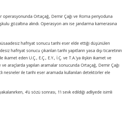
ser operasyonunda Ortaçağ, Demir Çağı ve Roma periyoduna
kuşkulu gözaltına alındı. Operasyon anı ise jandarma kamerasına
üsaadesiz hafriyat sonucu tarihi eser elde ettiği düşünülen
desiz hafriyat sonucu çıkarılan tarihi yapıtların yasa dışı ticaretinin
ikamet eden U.Ç., E.Ç., E.Y., İ.Ç. ve T.A.’ya ilişkin ikamet ve
e ve araçlarda yapılan aramalar sonucunda Ortaçağ, Demir Çağı
i nesneler ile tarihi eser aramada kullanılan detektörler ele
anırken, 4’ü sözü sonrası, 1’i sevk edildiği adliyede isimli