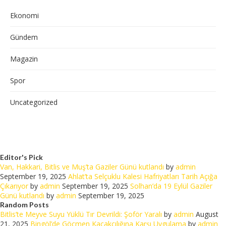
Ekonomi
Gündem
Magazin
Spor
Uncategorized
Editor's Pick
Van, Hakkari, Bitlis ve Muş’ta Gaziler Günü kutlandı
by
admin
September 19, 2025
Ahlat’ta Selçuklu Kalesi Hafriyatları Tarih Açığa
Çıkarıyor
by
admin
September 19, 2025
Solhan’da 19 Eylül Gaziler
Günü kutlandı
by
admin
September 19, 2025
Random Posts
Bitlis’te Meyve Suyu Yüklü Tır Devrildi: Şoför Yaralı
by
admin
August
21, 2025
Bingöl’de Göçmen Kaçakçılığına Karşı Uygulama
by
admin