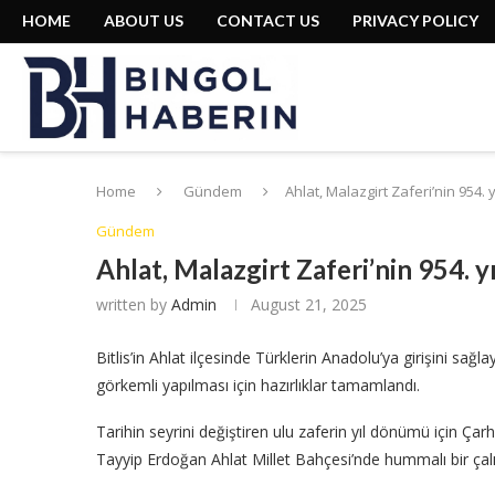
HOME
ABOUT US
CONTACT US
PRIVACY POLICY
Home
Gündem
Ahlat, Malazgirt Zaferi’nin 954.
Gündem
Ahlat, Malazgirt Zaferi’nin 954. 
written by
Admin
August 21, 2025
Bitlis’in Ahlat ilçesinde Türklerin Anadolu’ya girişini sa
görkemli yapılması için hazırlıklar tamamlandı.
Tarihin seyrini değiştiren ulu zaferin yıl dönümü için Ç
Tayyip Erdoğan Ahlat Millet Bahçesi’nde hummalı bir çal