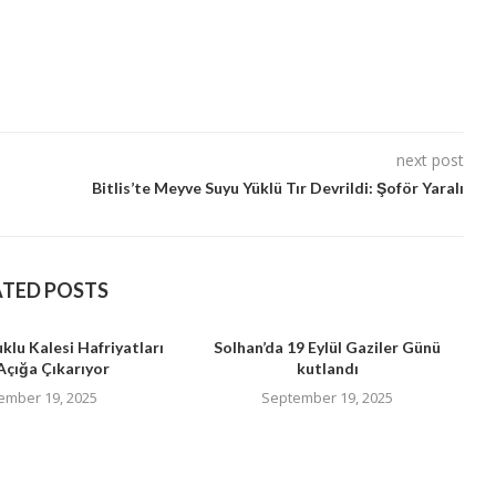
next post
Bitlis’te Meyve Suyu Yüklü Tır Devrildi: Şoför Yaralı
ATED POSTS
uklu Kalesi Hafriyatları
Solhan’da 19 Eylül Gaziler Günü
Açığa Çıkarıyor
kutlandı
ember 19, 2025
September 19, 2025