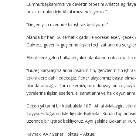
Cumhurbaşkanı’mızı ve devletin tepesini Ahlat’ta ağırl
ortak olmaları için Ahlat’ımıza bekliyoruz.”
“Geçen yılın üzerinde bir iştirak bekliyoruz”
Alanda bir han, 50 tematik çadır ile yöresel eser, içecek
Gülmez, güvenlik güçlerine ilişkin teçhizatların da sergile
Etkinliklere gelen halka okçuluk alanlarında ok atma tecr
“Güreş karşılaşmalarına insanımızın, gençlerimizin iştirak
etkinliklere dahil edeceğiz. Fener alaylarımız başta olma
alanda olacağız. Tüm ülkemizi, tüm dünyayı bu coşkuya 
yörelerine ilişkin eserleri, el sanatlarını ve halk oyunların
Geçen yıl tarihi bir kalabalıkla 1071 Ahlat-Malazgirt etk
Tayyip Erdoğan’ın liderliğinde Bakanlar Kurulu toplantısın
üzerinde bir iştirak bekliyoruz. Aynı şekilde Bakanlar Kuru
Kaynak: AA / Şener Toktaş – Aktüel