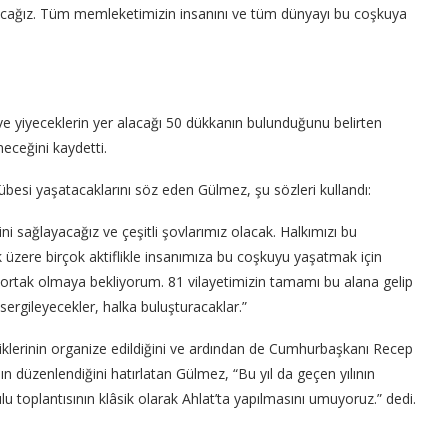
ayacağız. Tüm memleketimizin insanını ve tüm dünyayı bu coşkuya
 ve yiyeceklerin yer alacağı 50 dükkanın bulunduğunu belirten
neceğini kaydetti.
übesi yaşatacaklarını söz eden Gülmez, şu sözleri kullandı:
ini sağlayacağız ve çeşitli şovlarımız olacak. Halkımızı bu
k üzere birçok aktiflikle insanımıza bu coşkuyu yaşatmak için
ortak olmaya bekliyorum. 81 vilayetimizin tamamı bu alana gelip
ı sergileyecekler, halka buluşturacaklar.”
inliklerinin organize edildiğini ve ardından de Cumhurbaşkanı Recep
ın düzenlendiğini hatırlatan Gülmez, “Bu yıl da geçen yılının
lu toplantısının klâsik olarak Ahlat’ta yapılmasını umuyoruz.” dedi.