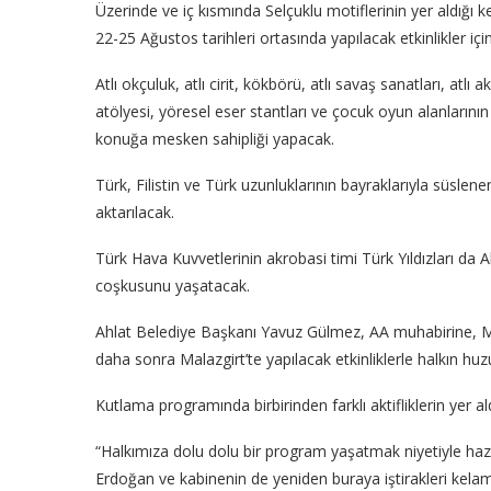
Üzerinde ve iç kısmında Selçuklu motiflerinin yer aldığı 
22-25 Ağustos tarihleri ortasında yapılacak etkinlikler için 
Atlı okçuluk, atlı cirit, kökbörü, atlı savaş sanatları, atlı
atölyesi, yöresel eser stantları ve çocuk oyun alanlarını
konuğa mesken sahipliği yapacak.
Türk, Filistin ve Türk uzunluklarının bayraklarıyla süslen
aktarılacak.
Türk Hava Kuvvetlerinin akrobasi timi Türk Yıldızları da 
coşkusunu yaşatacak.
Ahlat Belediye Başkanı Yavuz Gülmez, AA muhabirine, Ma
daha sonra Malazgirt’te yapılacak etkinliklerle halkın huz
Kutlama programında birbirinden farklı aktifliklerin yer a
“Halkımıza dolu dolu bir program yaşatmak niyetiyle ha
Erdoğan ve kabinenin de yeniden buraya iştirakleri kelam