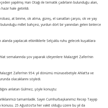
keçeden yapılmış Han Otağı ile tematik çadırların bulunduğu alan,
hazır hale getirildi.
 akrobasi, at binme, ok atma, güreş, el sanatları çarşısı, ok ve yay
n bulunduğu millet bahçesi, yurdun dört bir yanından gelen binlerce
en alanda yapılacak etkinliklerle Selçuklu ruhu gelecek kuşaklara
Ahlat semalarında şov yaparak izleyenlere Malazgirt Zaferi’nin
lazgirt Zaferi’nin 954. yıl dönümü münasebetiyle Ahlat’ta ve
urunda olacaklarını söyledi.
ldığını anlatan Gülmez, şöyle konuştu:
zırlıklarımızı tamamladık. Sayın Cumhurbaşkanımız Recep Tayyip
 konusu. 25 Ağustos’ta her vakit olduğu üzere bu yıl da