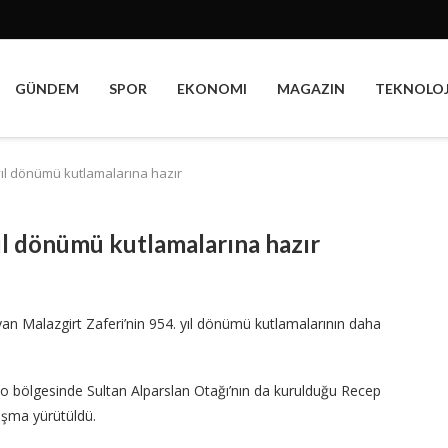
GÜNDEM
SPOR
EKONOMI
MAGAZIN
TEKNOLOJ
 yıl dönümü kutlamalarına hazır
yıl dönümü kutlamalarına hazır
ğlayan Malazgirt Zaferi’nin 954. yıl dönümü kutlamalarının daha
arho bölgesinde Sultan Alparslan Otağı’nın da kurulduğu Recep
ışma yürütüldü.