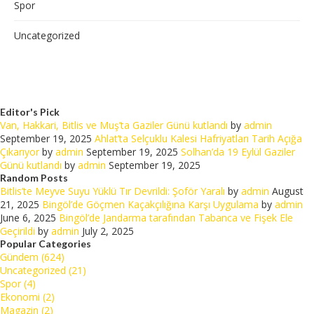
Spor
Uncategorized
Editor's Pick
Van, Hakkari, Bitlis ve Muş’ta Gaziler Günü kutlandı
by
admin
September 19, 2025
Ahlat’ta Selçuklu Kalesi Hafriyatları Tarih Açığa
Çıkarıyor
by
admin
September 19, 2025
Solhan’da 19 Eylül Gaziler
Günü kutlandı
by
admin
September 19, 2025
Random Posts
Bitlis’te Meyve Suyu Yüklü Tır Devrildi: Şoför Yaralı
by
admin
August
21, 2025
Bingöl’de Göçmen Kaçakçılığına Karşı Uygulama
by
admin
June 6, 2025
Bingöl’de Jandarma tarafından Tabanca ve Fişek Ele
Geçirildi
by
admin
July 2, 2025
Popular Categories
Gündem (624)
Uncategorized (21)
Spor (4)
Ekonomi (2)
Magazin (2)