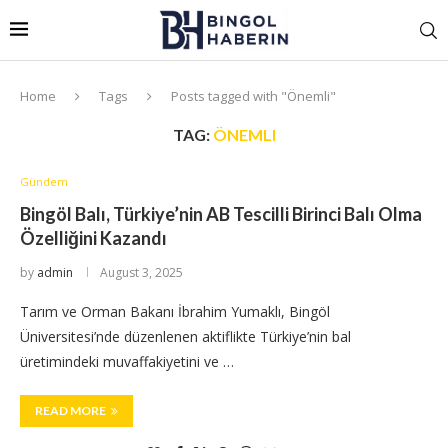
Home
Tags
Posts tagged with "Önemli"
TAG:
ÖNEMLI
Gündem
Bingöl Balı, Türkiye’nin AB Tescilli Birinci Balı Olma
Özelliğini Kazandı
by
admin
August 3, 2025
Tarım ve Orman Bakanı İbrahim Yumaklı, Bingöl
Üniversitesi’nde düzenlenen aktiflikte Türkiye’nin bal
üretimindeki muvaffakiyetini ve …
READ MORE