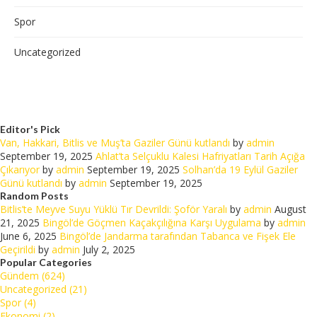
Spor
Uncategorized
Editor's Pick
Van, Hakkari, Bitlis ve Muş’ta Gaziler Günü kutlandı
by
admin
September 19, 2025
Ahlat’ta Selçuklu Kalesi Hafriyatları Tarih Açığa
Çıkarıyor
by
admin
September 19, 2025
Solhan’da 19 Eylül Gaziler
Günü kutlandı
by
admin
September 19, 2025
Random Posts
Bitlis’te Meyve Suyu Yüklü Tır Devrildi: Şoför Yaralı
by
admin
August
21, 2025
Bingöl’de Göçmen Kaçakçılığına Karşı Uygulama
by
admin
June 6, 2025
Bingöl’de Jandarma tarafından Tabanca ve Fişek Ele
Geçirildi
by
admin
July 2, 2025
Popular Categories
Gündem (624)
Uncategorized (21)
Spor (4)
Ekonomi (2)