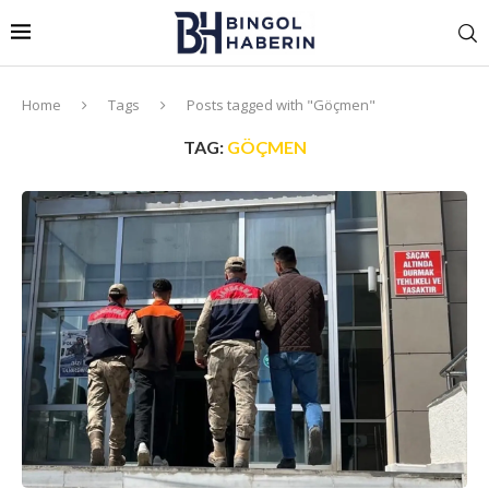
Home
Tags
Posts tagged with "Göçmen"
TAG:
GÖÇMEN